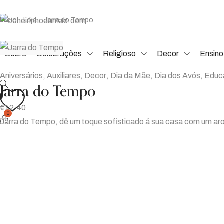
Início
Loja
Jarra do Tempo
|
|
Sobre
Celebrações
Religioso
Decor
Ensino
Aniversários
,
Auxiliares
,
Decor
,
Dia da Mãe
,
Dia dos Avós
,
Educ
Jarra do Tempo
€
12.40
0
Jarra do Tempo, dê um toque sofisticado á sua casa com um ar