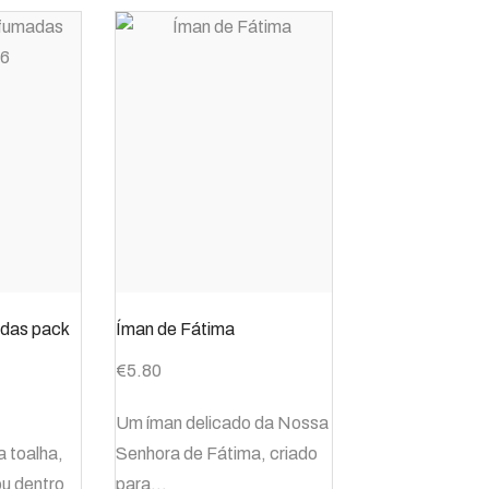
adas pack
Íman de Fátima
€
5.80
Um íman delicado da Nossa
 toalha,
Senhora de Fátima, criado
ou dentro
para…