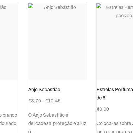
Anjo Sebastião
Estrelas Perfum
de 6
€
8.70
–
€
10.45
€
0.00
o branco
O Anjo Sebastião é
 dourado
delicadeza proteção é a luz
Coloca-as sobre a
é…
junto aos pratos 