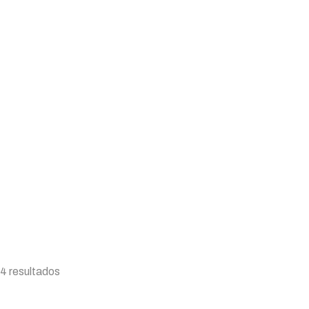
tal
Frases
Aromas
Coleção Assinatura
 4 resultados