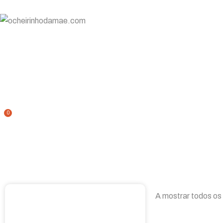
Mais ideias Na
Sobre
Celebrações
Religioso
Decor
Ensino
Início
/
Loja
0
/
Natal
/
Mais ideias Natal
A mostrar todos os