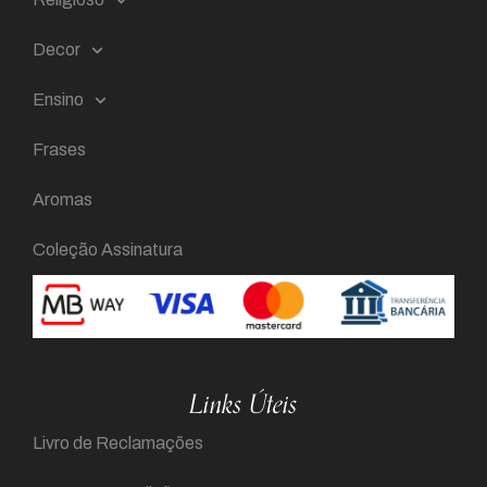
Decor
Ensino
Frases
Aromas
Coleção Assinatura
Links Úteis
Livro de Reclamações