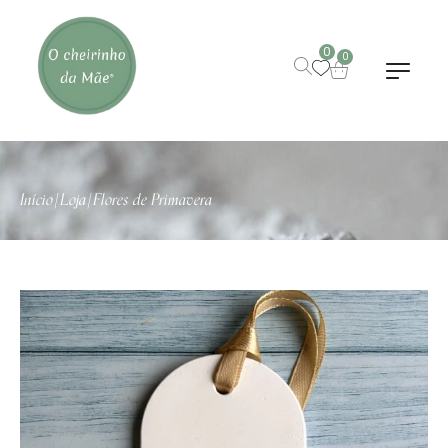
0
0
Início
Loja
Flores de Primavera
|
|