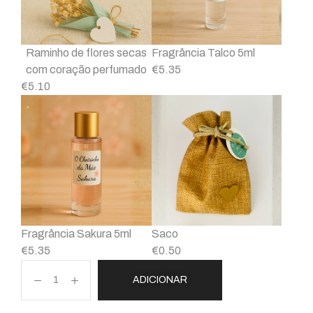
Raminho de flores secas
Fragrância Talco 5ml
com coração perfumado
€
5.35
€
5.10
Fragrância Sakura 5ml
Saco
€
5.35
€
0.50
ADICIONAR