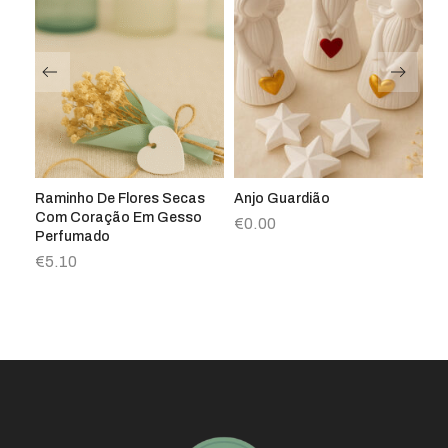
Raminho De Flores Secas
Anjo Guardião
O 
Com Coração Em Gesso
€
0.00
€
Perfumado
€
5.10