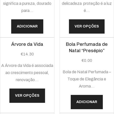
significa a pureza, dourado
delicadeza proteção é a luz
para…
é…
ADICIONAR
VER OPÇÕES
Árvore da Vida
Bola Perfumada de
Natal “Presépio”
€
14.30
€
0.00
A Árvore da Vida é associada
Bola de Natal Perfumada –
ao crescimento pessoal,
Toque de Elegância e
renovação…
Aroma…
VER OPÇÕES
ADICIONAR