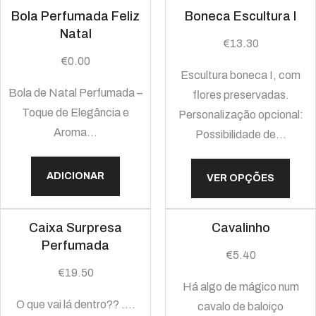
Bola Perfumada Feliz
Boneca Escultura I
Natal
€
13.30
€
0.00
Escultura boneca I, com
Bola de Natal Perfumada –
flores preservadas.
Toque de Elegância e
Personalização opcional:
Aroma…
Possibilidade de…
ADICIONAR
VER OPÇÕES
Caixa Surpresa
Cavalinho
Perfumada
€
5.40
€
19.50
Há algo de mágico num
O que vai lá dentro?? ....
cavalo de baloiço