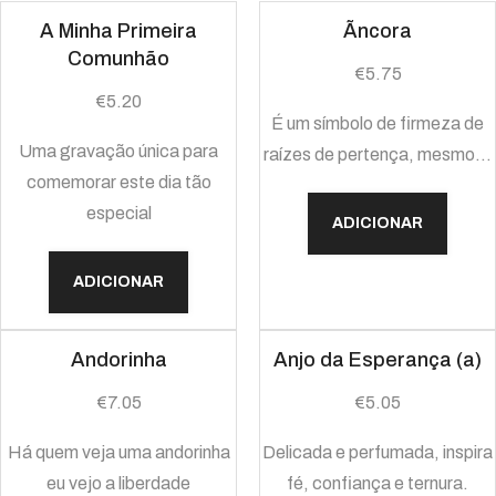
A Minha Primeira
Ãncora
Comunhão
€
5.75
€
5.20
É um símbolo de firmeza de
Uma gravação única para
raízes de pertença, mesmo…
comemorar este dia tão
especial
ADICIONAR
ADICIONAR
Andorinha
Anjo da Esperança (a)
€
7.05
€
5.05
Há quem veja uma andorinha
Delicada e perfumada, inspira
eu vejo a liberdade
fé, confiança e ternura.