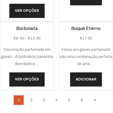
VER OPÇÕES
Borboleta
Buquê Eterno
€
9.40
–
€
13.30
€
17.90
Decoração perfumada em
Flores em gesso perfumado
gesso - A borboleta transmite
são uma combinação perfeita
liberdade e…
de arte,…
VER OPÇÕES
ADICIONAR
1
2
3
4
5
6
→