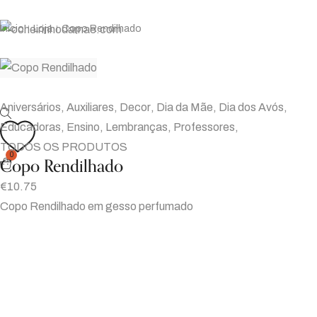
Início
Loja
Copo Rendilhado
|
|
Aniversários
,
Auxiliares
,
Decor
,
Dia da Mãe
,
Dia dos Avós
,
Educadoras
,
Ensino
,
Lembranças
,
Professores
,
TODOS OS PRODUTOS
0
Copo Rendilhado
€
10.75
Copo Rendilhado em gesso perfumado