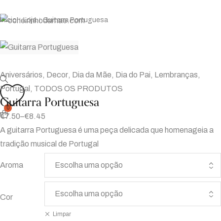
Início
Loja
Guitarra Portuguesa
|
|
Aniversários
,
Decor
,
Dia da Mãe
,
Dia do Pai
,
Lembranças
,
Portugal
,
TODOS OS PRODUTOS
Guitarra Portuguesa
0
€
7.50
–
€
8.45
A guitarra Portuguesa é uma peça delicada que homenageia a
tradição musical de Portugal
Aroma
Cor
Limpar