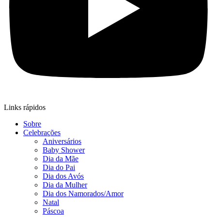
Links rápidos
Sobre
Celebrações
Aniversários
Baby Shower
Dia da Mãe
Dia do Pai
Dia dos Avós
Dia da Mulher
Dia dos Namorados/Amor
Natal
Páscoa