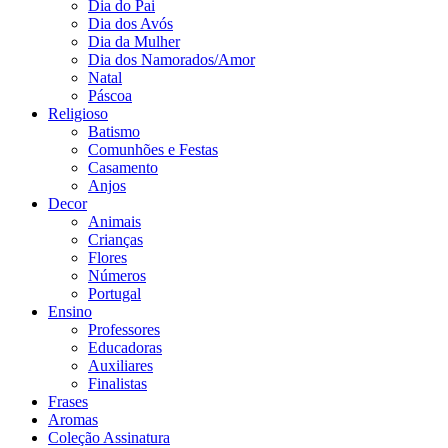
Dia do Pai
Dia dos Avós
Dia da Mulher
Dia dos Namorados/Amor
Natal
Páscoa
Religioso
Batismo
Comunhões e Festas
Casamento
Anjos
Decor
Animais
Crianças
Flores
Números
Portugal
Ensino
Professores
Educadoras
Auxiliares
Finalistas
Frases
Aromas
Coleção Assinatura