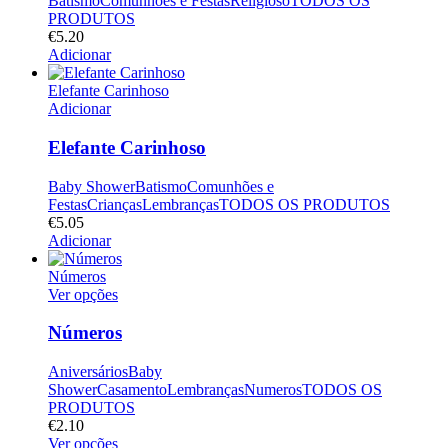
Batismo
Comunhões e Festas
Religioso
TODOS OS
PRODUTOS
€
5.20
Adicionar
Elefante Carinhoso
Adicionar
Elefante Carinhoso
Baby Shower
Batismo
Comunhões e
Festas
Crianças
Lembranças
TODOS OS PRODUTOS
€
5.05
Adicionar
Números
Ver opções
Números
Aniversários
Baby
Shower
Casamento
Lembranças
Numeros
TODOS OS
PRODUTOS
€
2.10
Ver opções