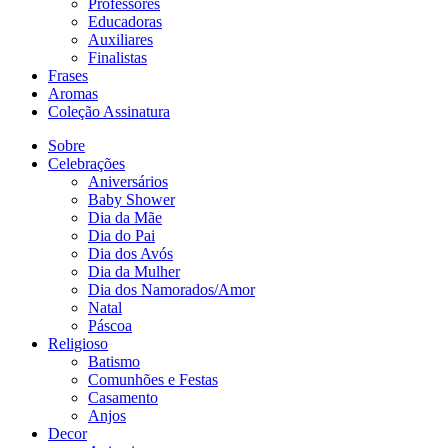
Professores
Educadoras
Auxiliares
Finalistas
Frases
Aromas
Coleção Assinatura
Sobre
Celebrações
Aniversários
Baby Shower
Dia da Mãe
Dia do Pai
Dia dos Avós
Dia da Mulher
Dia dos Namorados/Amor
Natal
Páscoa
Religioso
Batismo
Comunhões e Festas
Casamento
Anjos
Decor