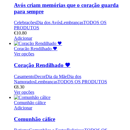
Avós criam memórias que o coração guarda
para sempre
Celebrações
Dia dos Avós
Lembranças
TODOS OS
PRODUTOS
€
10.80
Adicionar
Coração Rendilhado 🖤
Ver opções
Coração Rendilhado 🖤
Casamento
Decor
Dia da Mãe
Dia dos
Namorados
Lembranças
TODOS OS PRODUTOS
€
8.30
Ver opções
Comunhão cálice
Adicionar
Comunhão cálice