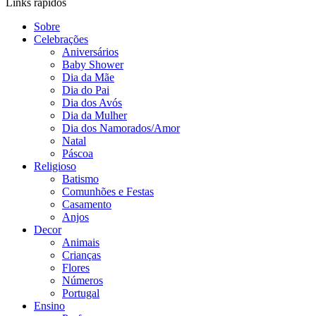
Links rápidos
Sobre
Celebrações
Aniversários
Baby Shower
Dia da Mãe
Dia do Pai
Dia dos Avós
Dia da Mulher
Dia dos Namorados/Amor
Natal
Páscoa
Religioso
Batismo
Comunhões e Festas
Casamento
Anjos
Decor
Animais
Crianças
Flores
Números
Portugal
Ensino