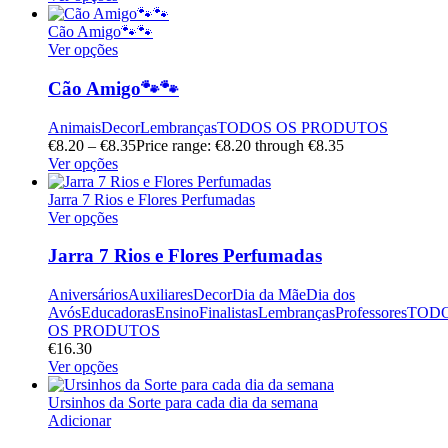
Cão Amigo🐾🐾
Ver opções
Cão Amigo🐾🐾
Animais
Decor
Lembranças
TODOS OS PRODUTOS
€
8.20
–
€
8.35
Price range: €8.20 through €8.35
Ver opções
Jarra 7 Rios e Flores Perfumadas
Ver opções
Jarra 7 Rios e Flores Perfumadas
Aniversários
Auxiliares
Decor
Dia da Mãe
Dia dos
Avós
Educadoras
Ensino
Finalistas
Lembranças
Professores
TOD
OS PRODUTOS
€
16.30
Ver opções
Ursinhos da Sorte para cada dia da semana
Adicionar