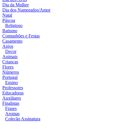
Dia da Mulher
Dia dos Namorados/Amor
Natal
Páscoa
Religioso
Batismo
Comunhões e Festas
Casamento
Anjos
Decor
Animais
Crianças
Flores
Números
Portugal
Ensino
Professores
Educadoras
Auxiliares
Finalistas
Frases
Aromas
Coleção Assinatura