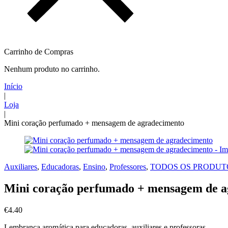
Carrinho de Compras
Nenhum produto no carrinho.
Início
|
Loja
|
Mini coração perfumado + mensagem de agradecimento
Auxiliares
,
Educadoras
,
Ensino
,
Professores
,
TODOS OS PRODUT
Mini coração perfumado + mensagem de 
€
4.40
Lembrança aromática para educadoras, auxiliares e professoras