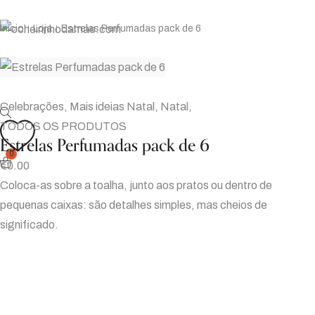
Início
Loja
Estrelas Perfumadas pack de 6
|
|
Celebrações
,
Mais ideias Natal
,
Natal
,
TODOS OS PRODUTOS
Estrelas Perfumadas pack de 6
0
€
0.00
Coloca-as sobre a toalha, junto aos pratos ou dentro de
pequenas caixas: são detalhes simples, mas cheios de
significado.