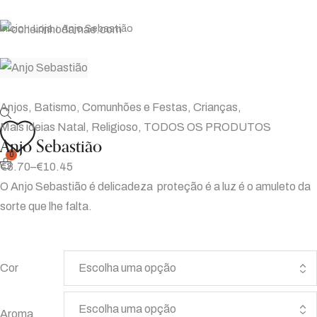
Início
Loja
Anjo Sebastião
|
|
Anjos
,
Batismo
,
Comunhões e Festas
,
Crianças
,
Mais ideias Natal
,
Religioso
,
TODOS OS PRODUTOS
Anjo Sebastião
0
€
8.70
–
€
10.45
O Anjo Sebastião é delicadeza proteção é a luz é o amuleto da
sorte que lhe falta.
Cor
Aroma