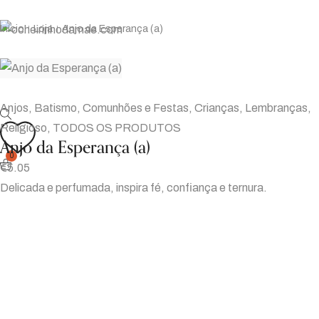
Início
Loja
Anjo da Esperança (a)
|
|
Anjos
,
Batismo
,
Comunhões e Festas
,
Crianças
,
Lembranças
,
Religioso
,
TODOS OS PRODUTOS
Anjo da Esperança (a)
0
€
5.05
Delicada e perfumada, inspira fé, confiança e ternura.