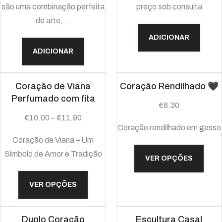
são uma combinação perfeita
preço sob consulta
de arte,…
ADICIONAR
ADICIONAR
Coração de Viana
Coração Rendilhado 🖤
Perfumado com fita
€
8.30
€
10.00
–
€
11.90
Coração rendilhado em gesso
Coração de Viana – Um
Símbolo de Amor e Tradição
VER OPÇÕES
VER OPÇÕES
Duplo Coração
Escultura Casal