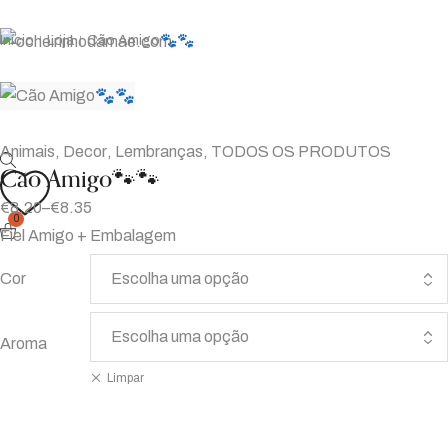
Início
Loja
Cão Amigo🐾🐾
|
|
Animais
,
Decor
,
Lembranças
,
TODOS OS PRODUTOS
Cão Amigo🐾🐾
€
8.20
–
€
8.35
0
Fiel Amigo + Embalagem
Cor
Aroma
Limpar